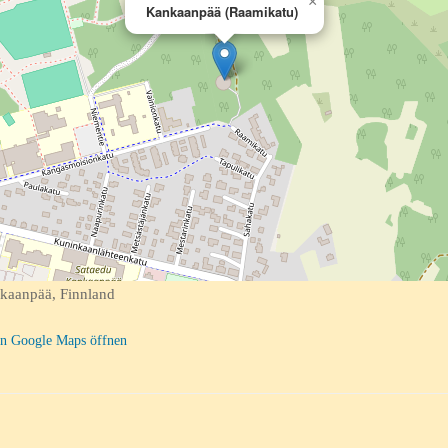
×
Kankaanpää (Raamikatu)
kaanpää, Finnland
n Google Maps öffnen