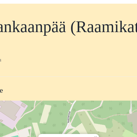
nkaanpää (Raamika
a
te