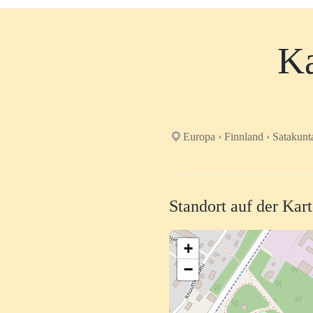
Ka
Europa › Finnland › Satakunt
Standort auf der Kar
+
−