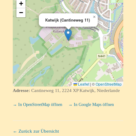
+
−
×
Katwijk (Cantineweg 11)
Leaflet
|
©
OpenStreetMap
Adresse:
Cantineweg 11, 2224 XP Katwijk, Niederlande
→ In OpenStreetMap öffnen
→ In Google Maps öffnen
← Zurück zur Übersicht