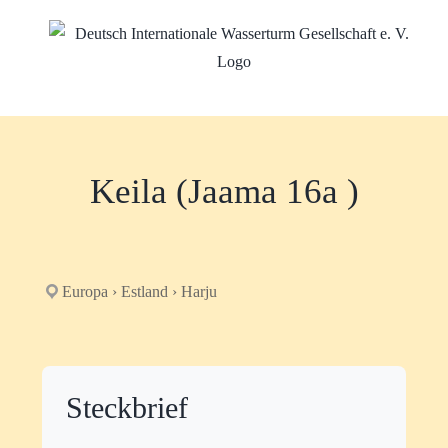
Zum
Inhalt
springen
Keila (Jaama 16a )
Europa › Estland › Harju
Steckbrief