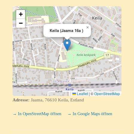
+
−
×
Keila (Jaama 16a )
Leaflet
|
©
OpenStreetMap
Adresse:
Jaama, 76610 Keila, Estland
→ In OpenStreetMap öffnen
→ In Google Maps öffnen