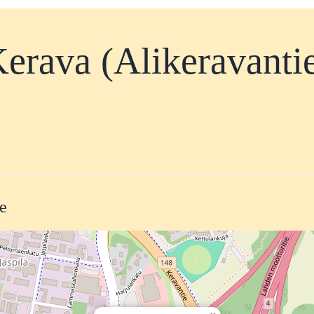
erava (Alikeravanti
te