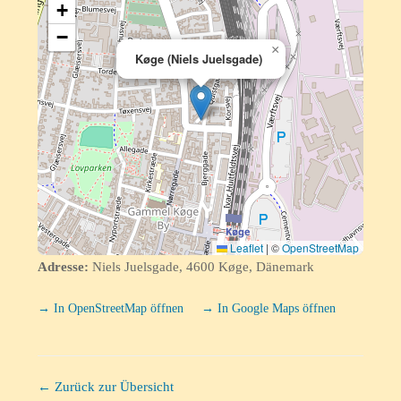
+
−
×
Køge (Niels Juelsgade)
Leaflet
|
©
OpenStreetMap
Adresse:
Niels Juelsgade, 4600 Køge, Dänemark
→ In OpenStreetMap öffnen
→ In Google Maps öffnen
← Zurück zur Übersicht