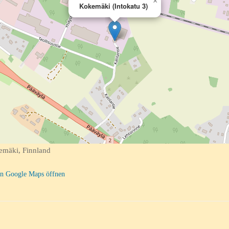
×
Kokemäki (Intokatu 3)
emäki, Finnland
n Google Maps öffnen