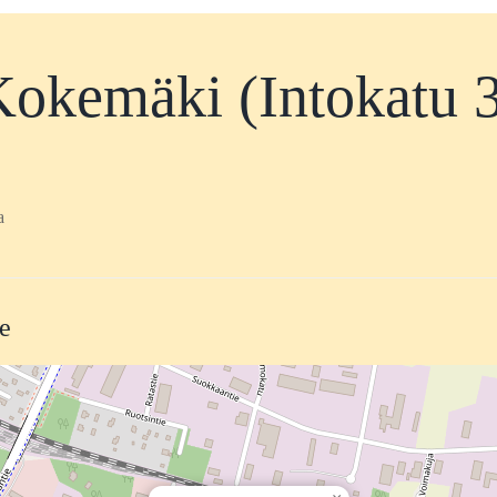
okemäki (Intokatu 
a
te