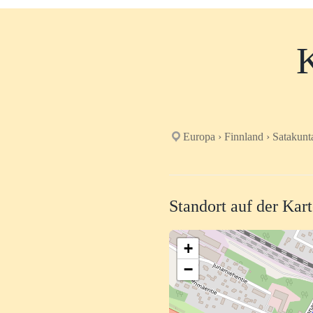
K
Europa › Finnland › Satakunt
Standort auf der Kar
+
−