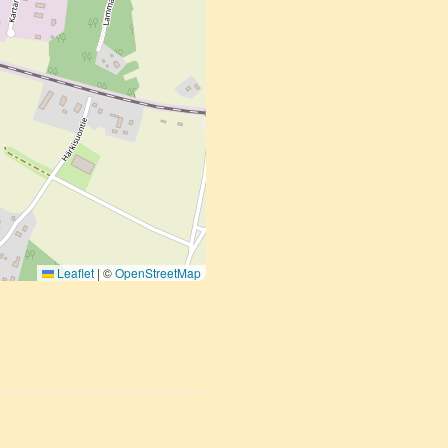
Leaflet
|
©
OpenStreetMap