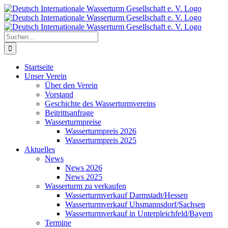
Zum
Inhalt
springen
Suche
nach:
Startseite
Unser Verein
Über den Verein
Vorstand
Geschichte des Wasserturmvereins
Beitrittsanfrage
Wasserturmpreise
Wasserturmpreis 2026
Wasserturmpreis 2025
Aktuelles
News
News 2026
News 2025
Wasserturm zu verkaufen
Wasserturmverkauf Darmstadt/Hessen
Wasserturmverkauf Uhsmannsdorf/Sachsen
Wasserturmverkauf in Unterpleichfeld/Bayern
Termine