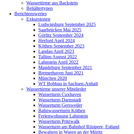
Wassertürme aus Backstein
Behältertypen
Berichtenswertes
Exkursionen
Ludwigsburg September 2025
Saarbrücken Mai 2025
Görlitz September 2024
Herford April 2024
Köthen September 2023
Landau April 2023
Tallinn August 2022
Lahnstein April 2022
Magdeburg September 2021
Bremerhaven Juni 2021
München 2020
WT Bobbau in Sachsen-Anhalt
Wassertürme unserer Mitglieder
Wasserturm Cuxhaven
Wasserturm Darmstadt
Wasserturm Gersweiler
Bahnwasserturm Köthen
Ferienwohnung Lahnstein
Wasserturm Pritzwalk
Wasserturm am Bahnhof Riisipere, Estland
Bewahren in Waren an der Müritz