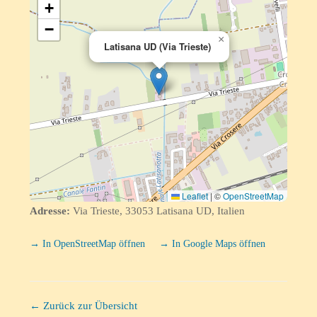
+
−
×
Latisana UD (Via Trieste)
Leaflet
|
©
OpenStreetMap
Adresse:
Via Trieste, 33053 Latisana UD, Italien
→ In OpenStreetMap öffnen
→ In Google Maps öffnen
← Zurück zur Übersicht