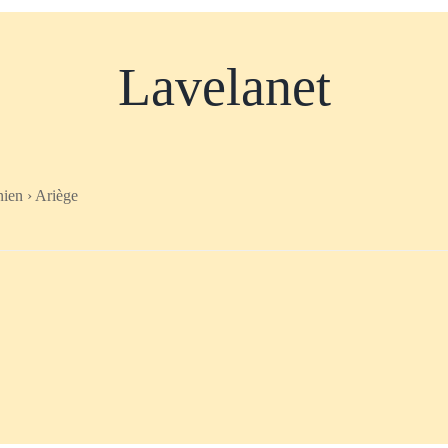
Lavelanet
nien › Ariège