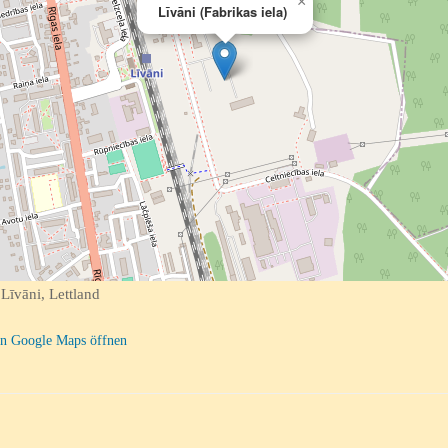
×
Līvāni (Fabrikas iela)
Līvāni, Lettland
n Google Maps öffnen