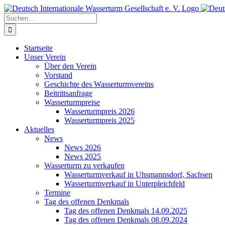
Zum
Inhalt
Suche
springen
nach:
Startseite
Unser Verein
Über den Verein
Vorstand
Geschichte des Wasserturmvereins
Beitrittsanfrage
Wasserturmpreise
Wasserturmpreis 2026
Wasserturmpreis 2025
Aktuelles
News
News 2026
News 2025
Wasserturm zu verkaufen
Wasserturmverkauf in Uhsmannsdorf, Sachsen
Wasserturmverkauf in Unterpleichfeld
Termine
Tag des offenen Denkmals
Tag des offenen Denkmals 14.09.2025
Tag des offenen Denkmals 08.09.2024