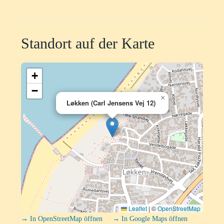
Standort auf der Karte
+
−
×
Løkken (Carl Jensens Vej 12)
Leaflet
|
©
OpenStreetMap
→ In OpenStreetMap öffnen
→ In Google Maps öffnen