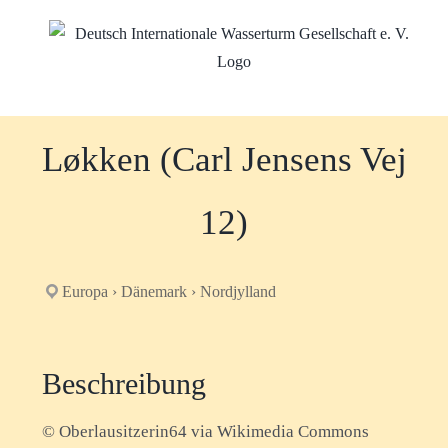
Zum
Inhalt
springen
Løkken (Carl Jensens Vej
12)
Europa › Dänemark › Nordjylland
Beschreibung
© Oberlausitzerin64 via Wikimedia Commons