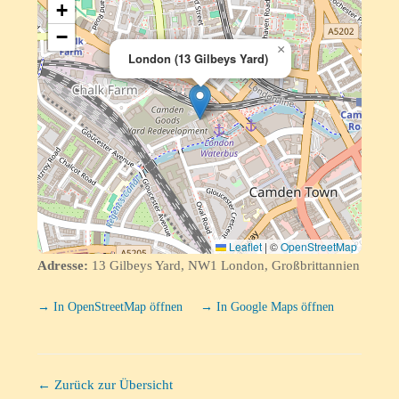
+
−
×
London (13 Gilbeys Yard)
Leaflet
|
©
OpenStreetMap
Adresse:
13 Gilbeys Yard, NW1 London, Großbrittannien
→ In OpenStreetMap öffnen
→ In Google Maps öffnen
← Zurück zur Übersicht