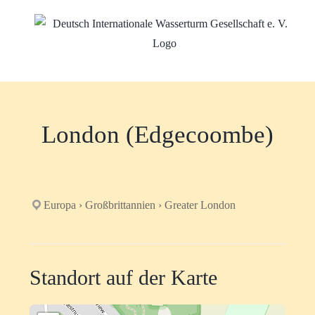
Zum
Inhalt
springen
London (Edgecoombe)
Europa › Großbrittannien › Greater London
Standort auf der Karte