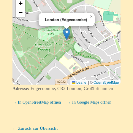
+
−
×
London (Edgecoombe)
Leaflet
|
©
OpenStreetMap
Adresse:
Edgecoombe, CR2 London, Großbrittannien
→ In OpenStreetMap öffnen
→ In Google Maps öffnen
← Zurück zur Übersicht