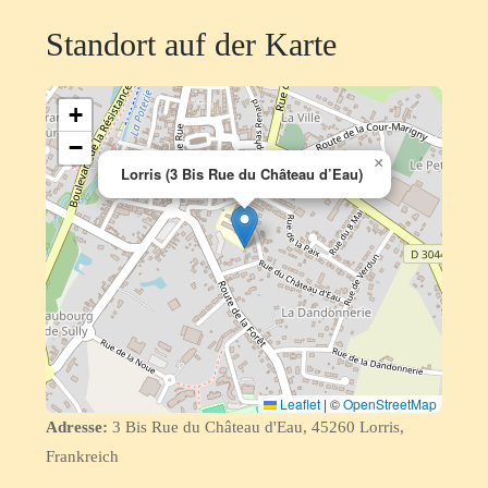
Standort auf der Karte
+
−
×
Lorris (3 Bis Rue du Château d’Eau)
Leaflet
|
©
OpenStreetMap
Adresse:
3 Bis Rue du Château d'Eau, 45260 Lorris,
Frankreich