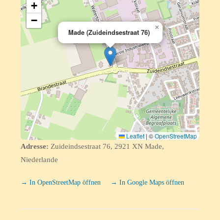
+
−
×
Made (Zuideindsestraat 76)
Leaflet
|
©
OpenStreetMap
Adresse:
Zuideindsestraat 76, 2921 XN Made,
Niederlande
→ In OpenStreetMap öffnen
→ In Google Maps öffnen