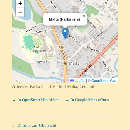
+
−
×
Malta (Parka iela)
Leaflet
|
©
OpenStreetMap
Adresse:
Parka iela, LV-4630 Malta, Lettland
→ In OpenStreetMap öffnen
→ In Google Maps öffnen
← Zurück zur Übersicht