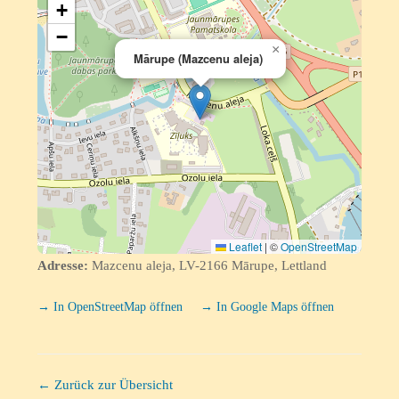
+
−
×
Mārupe (Mazcenu aleja)
Leaflet
|
©
OpenStreetMap
Adresse:
Mazcenu aleja, LV-2166 Mārupe, Lettland
→ In OpenStreetMap öffnen
→ In Google Maps öffnen
← Zurück zur Übersicht