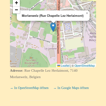
+
−
×
Morlanwelz (Rue Chapelle Lez Herlaimont)
Leaflet
|
©
OpenStreetMap
Adresse:
Rue Chapelle Lez Herlaimont, 7140
Morlanwelz, Belgien
→ In OpenStreetMap öffnen
→ In Google Maps öffnen