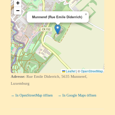
+
−
×
Munneref (Rue Emile Diderrich)
Leaflet
|
©
OpenStreetMap
Adresse:
Rue Emile Diderrich, 5635 Munneref,
Luxemburg
→ In OpenStreetMap öffnen
→ In Google Maps öffnen