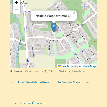
+
−
×
Nakkila (Vesitornintie 3)
Leaflet
|
©
OpenStreetMap
Adresse:
Vesitornintie 3, 29250 Nakkila, Finnland
→ In OpenStreetMap öffnen
→ In Google Maps öffnen
← Zurück zur Übersicht