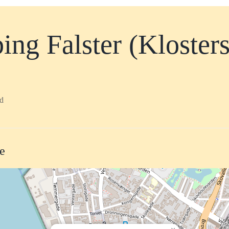
ng Falster (Kloster
nd
te