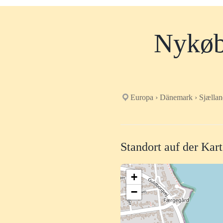
Nykøbi
Europa › Dänemark › Sjælla
Standort auf der Kar
+
−