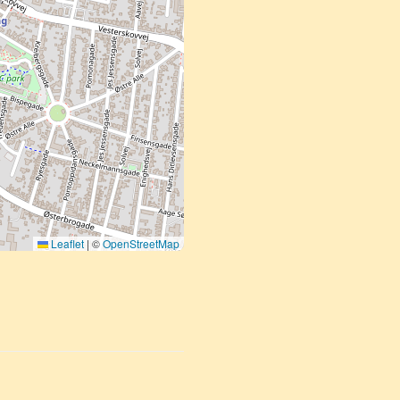
Leaflet
|
©
OpenStreetMap