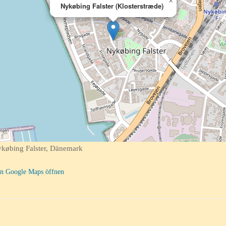
×
Nykøbing Falster (Klosterstræde)
ykøbing Falster, Dänemark
n Google Maps öffnen