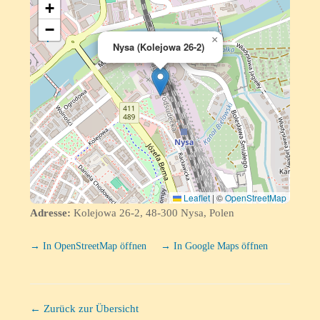
+
−
×
Nysa (Kolejowa 26-2)
Leaflet
|
©
OpenStreetMap
Adresse:
Kolejowa 26-2, 48-300 Nysa, Polen
→ In OpenStreetMap öffnen
→ In Google Maps öffnen
← Zurück zur Übersicht