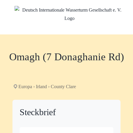
Zum
Inhalt
springen
Omagh (7 Donaghanie Rd)
Europa › Irland › County Clare
Steckbrief