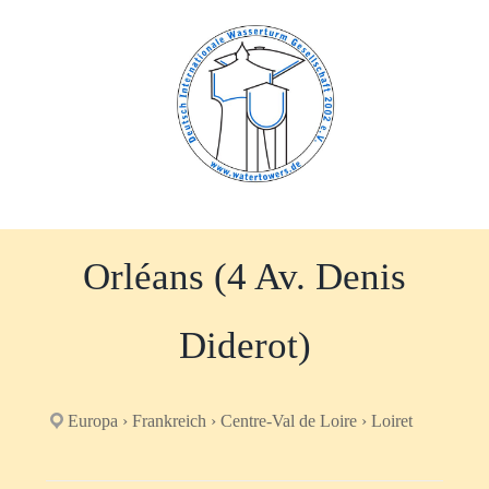
Zum
Inhalt
springen
Orléans (4 Av. Denis
Diderot)
Europa › Frankreich › Centre-Val de Loire › Loiret