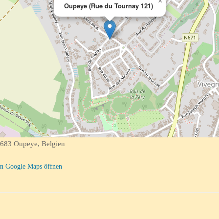
×
Oupeye (Rue du Tournay 121)
683 Oupeye, Belgien
n Google Maps öffnen