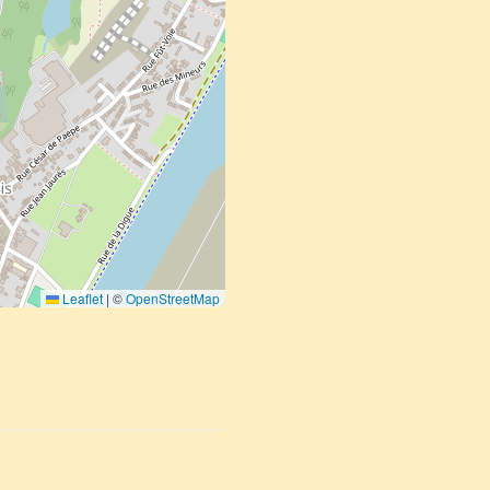
Leaflet
|
©
OpenStreetMap