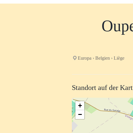
Oupe
Europa › Belgien › Liège
Standort auf der Kar
+
−