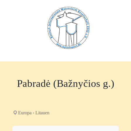
Zum
Inhalt
springen
Pabradė (Bažnyčios g.)
Europa › Litauen