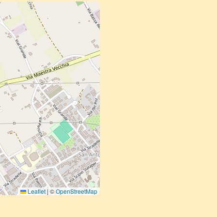
Leaflet
|
©
OpenStreetMap