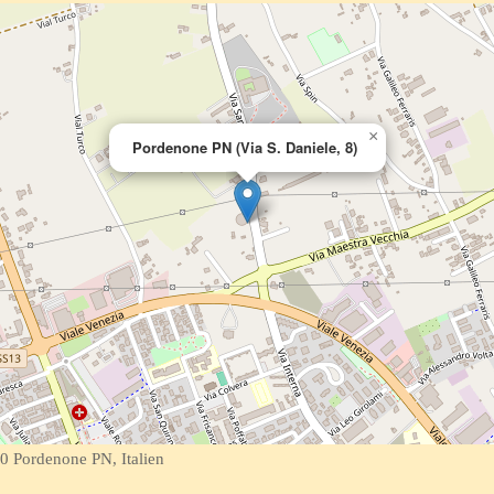
×
Pordenone PN (Via S. Daniele, 8)
0 Pordenone PN, Italien