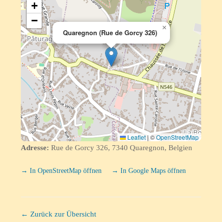
+
−
×
Quaregnon (Rue de Gorcy 326)
Leaflet
|
©
OpenStreetMap
Adresse:
Rue de Gorcy 326, 7340 Quaregnon, Belgien
→ In OpenStreetMap öffnen
→ In Google Maps öffnen
← Zurück zur Übersicht