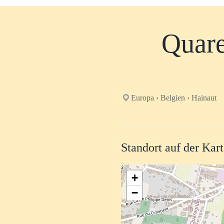
Quare
Europa › Belgien › Hainaut
Standort auf der Kar
+
−