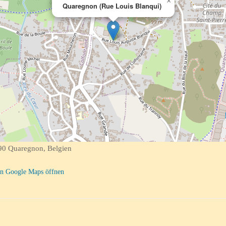
×
Quaregnon (Rue Louis Blanqui)
90 Quaregnon, Belgien
n Google Maps öffnen