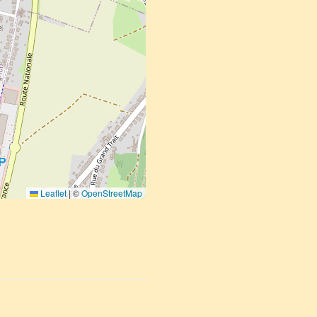
Leaflet
|
©
OpenStreetMap