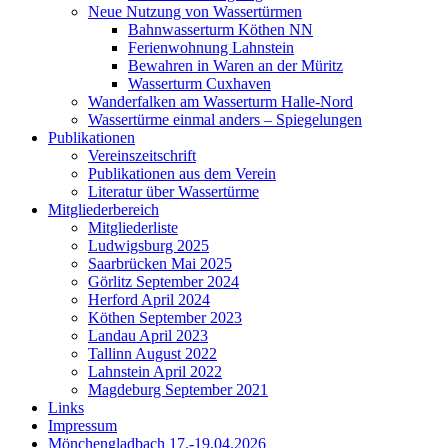
Neue Nutzung von Wassertürmen
Bahnwasserturm Köthen NN
Ferienwohnung Lahnstein
Bewahren in Waren an der Müritz
Wasserturm Cuxhaven
Wanderfalken am Wasserturm Halle-Nord
Wassertürme einmal anders – Spiegelungen
Publikationen
Vereinszeitschrift
Publikationen aus dem Verein
Literatur über Wassertürme
Mitgliederbereich
Mitgliederliste
Ludwigsburg 2025
Saarbrücken Mai 2025
Görlitz September 2024
Herford April 2024
Köthen September 2023
Landau April 2023
Tallinn August 2022
Lahnstein April 2022
Magdeburg September 2021
Links
Impressum
Mönchengladbach 17.-19.04.2026