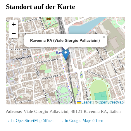
Standort auf der Karte
+
−
×
Ravenna RA (Viale Giorgio Pallavicini)
Leaflet
|
©
OpenStreetMap
Adresse:
Viale Giorgio Pallavicini, 48121 Ravenna RA, Italien
→ In OpenStreetMap öffnen
→ In Google Maps öffnen