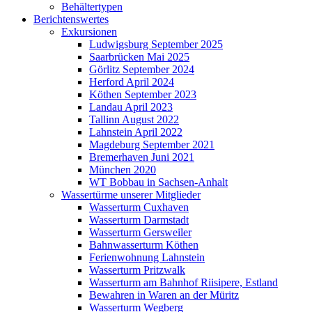
Behältertypen
Berichtenswertes
Exkursionen
Ludwigsburg September 2025
Saarbrücken Mai 2025
Görlitz September 2024
Herford April 2024
Köthen September 2023
Landau April 2023
Tallinn August 2022
Lahnstein April 2022
Magdeburg September 2021
Bremerhaven Juni 2021
München 2020
WT Bobbau in Sachsen-Anhalt
Wassertürme unserer Mitglieder
Wasserturm Cuxhaven
Wasserturm Darmstadt
Wasserturm Gersweiler
Bahnwasserturm Köthen
Ferienwohnung Lahnstein
Wasserturm Pritzwalk
Wasserturm am Bahnhof Riisipere, Estland
Bewahren in Waren an der Müritz
Wasserturm Wegberg