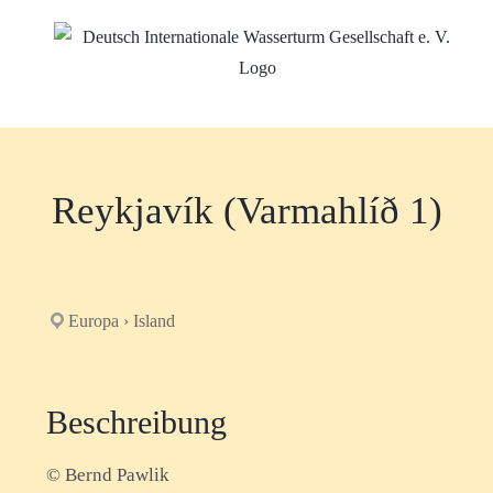
Zum
Inhalt
springen
Reykjavík (Varmahlíð 1)
Europa › Island
Beschreibung
© Bernd Pawlik