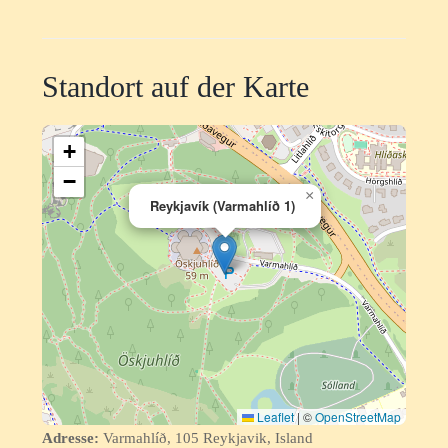
Standort auf der Karte
+
−
×
Reykjavík (Varmahlíð 1)
Leaflet
|
©
OpenStreetMap
Adresse:
Varmahlíð, 105 Reykjavik, Island