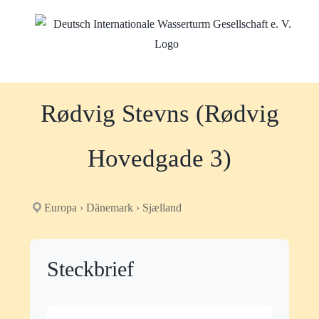
Zum
Inhalt
springen
Rødvig Stevns (Rødvig
Hovedgade 3)
Europa › Dänemark › Sjælland
Steckbrief