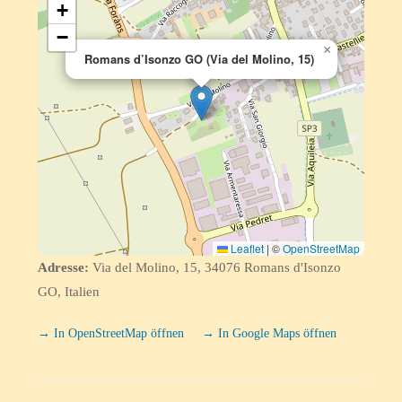
+
−
×
Romans d’Isonzo GO (Via del Molino, 15)
Leaflet
|
©
OpenStreetMap
Adresse:
Via del Molino, 15, 34076 Romans d'Isonzo
GO, Italien
→ In OpenStreetMap öffnen
→ In Google Maps öffnen