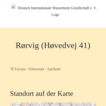
Zum
Inhalt
springen
Rørvig (Høvedvej 41)
Europa › Dänemark › Sjælland
Standort auf der Karte