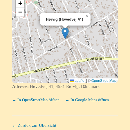
+
−
×
Rørvig (Høvedvej 41)
Leaflet
|
©
OpenStreetMap
Adresse:
Høvedvej 41, 4581 Rørvig, Dänemark
→ In OpenStreetMap öffnen
→ In Google Maps öffnen
← Zurück zur Übersicht