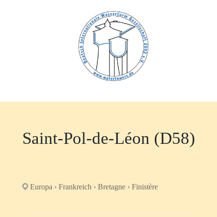
Zum
Inhalt
springen
Saint-Pol-de-Léon (D58)
Europa › Frankreich › Bretagne › Finistère