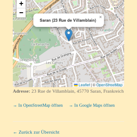
+
−
×
Saran (23 Rue de Villamblain)
Leaflet
|
©
OpenStreetMap
Adresse:
23 Rue de Villamblain, 45770 Saran, Frankreich
→ In OpenStreetMap öffnen
→ In Google Maps öffnen
← Zurück zur Übersicht