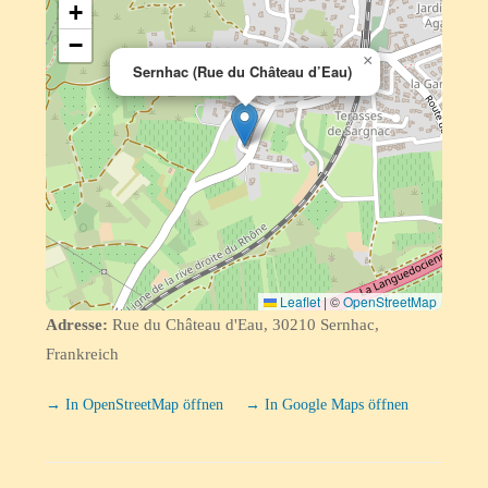
+
−
×
Sernhac (Rue du Château d’Eau)
Leaflet
|
©
OpenStreetMap
Adresse:
Rue du Château d'Eau, 30210 Sernhac,
Frankreich
→ In OpenStreetMap öffnen
→ In Google Maps öffnen