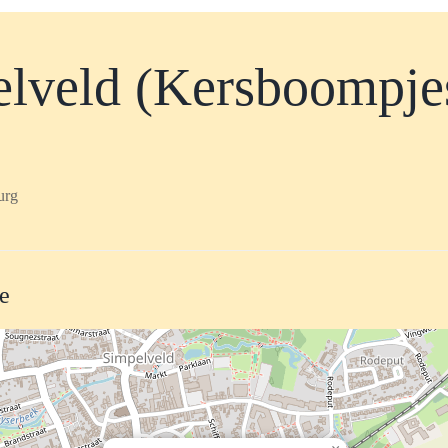
lveld (Kersboompj
urg
te