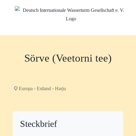
Zum
Inhalt
springen
Sörve (Veetorni tee)
Europa › Estland › Harju
Steckbrief