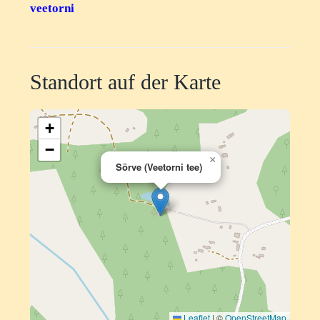
veetorni
Standort auf der Karte
+
−
×
Sörve (Veetorni tee)
Leaflet
|
©
OpenStreetMap