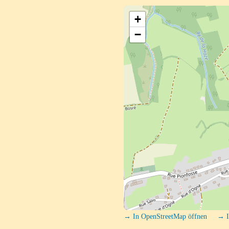
+
−
→ In OpenStreetMap öffnen
→ I