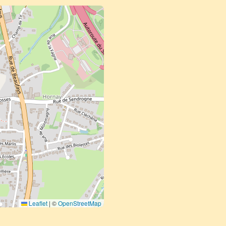
Leaflet
|
©
OpenStreetMap