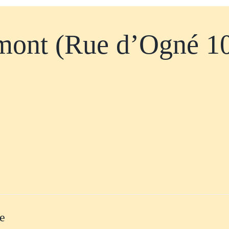
mont (Rue d’Ogné 1
te