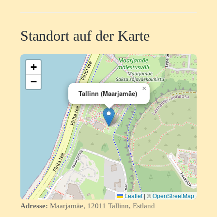
Standort auf der Karte
+
−
×
Tallinn (Maarjamäe)
Leaflet
|
©
OpenStreetMap
Adresse:
Maarjamäe, 12011 Tallinn, Estland