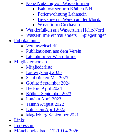
Neue Nutzung von Wassertürmen
Bahnwasserturm Köthen NN
Ferienwohnung Lahnstein
Bewahren in Waren an der Müritz
Wasserturm Cuxhaven
Wanderfalken am Wasserturm Halle-Nord
Wassertürme einmal anders – Spiegelungen
Publikationen
Vereinszeitschrift
Publikationen aus dem Verein
Literatur über Wassertürme
Mitgliederbereich
Mitgliederliste
Ludwigsburg 2025
Saarbrücken Mai 2025
Görlitz September 2024
Herford April 2024
Köthen September 2023
Landau April 2023
Tallinn August 2022
Lahnstein April 2022
Magdeburg September 2021
Links
Impressum
Mönchengladbach 17.-19.04.2026