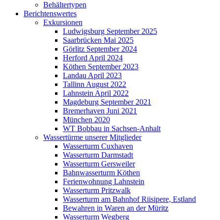
Behältertypen
Berichtenswertes
Exkursionen
Ludwigsburg September 2025
Saarbrücken Mai 2025
Görlitz September 2024
Herford April 2024
Köthen September 2023
Landau April 2023
Tallinn August 2022
Lahnstein April 2022
Magdeburg September 2021
Bremerhaven Juni 2021
München 2020
WT Bobbau in Sachsen-Anhalt
Wassertürme unserer Mitglieder
Wasserturm Cuxhaven
Wasserturm Darmstadt
Wasserturm Gersweiler
Bahnwasserturm Köthen
Ferienwohnung Lahnstein
Wasserturm Pritzwalk
Wasserturm am Bahnhof Riisipere, Estland
Bewahren in Waren an der Müritz
Wasserturm Wegberg