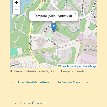
+
−
×
Tampere (Kitiniitynkatu 5)
Leaflet
|
©
OpenStreetMap
Adresse:
Kitiniitynkatu 5, 33850 Tampere, Finnland
→ In OpenStreetMap öffnen
→ In Google Maps öffnen
← Zurück zur Übersicht