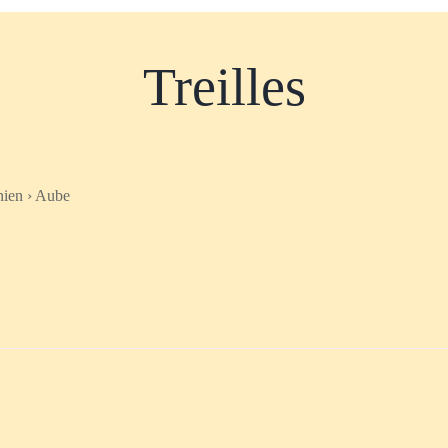
Treilles
nien › Aube