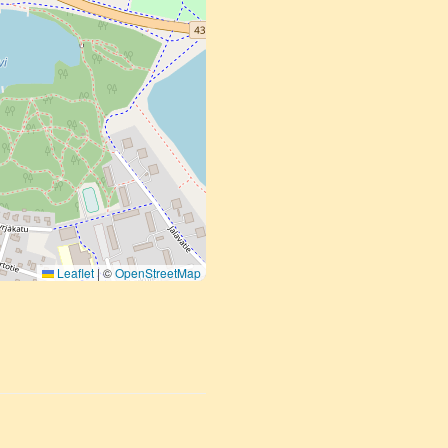
Leaflet
|
©
OpenStreetMap