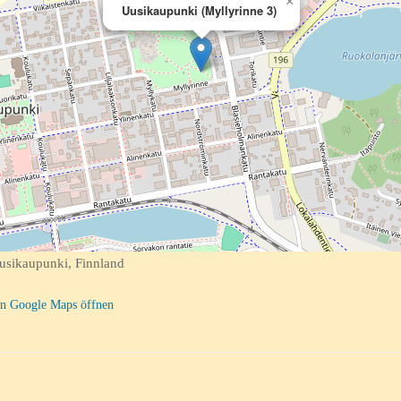
×
Uusikaupunki (Myllyrinne 3)
usikaupunki, Finnland
n Google Maps öffnen