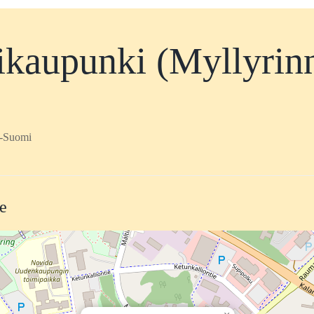
kaupunki (Myllyrin
s-Suomi
te