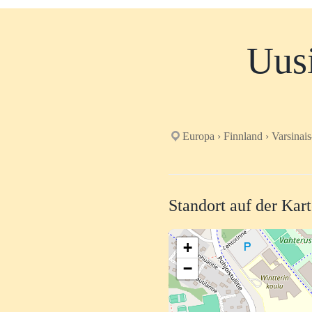
Uusi
Europa › Finnland › Varsinai
Standort auf der Kar
+
−