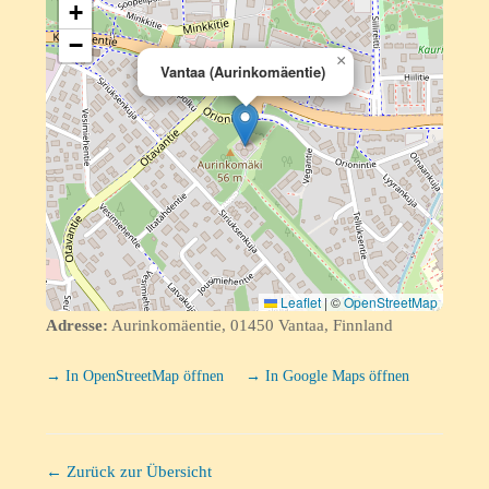
+
−
×
Vantaa (Aurinkomäentie)
Leaflet
|
©
OpenStreetMap
Adresse:
Aurinkomäentie, 01450 Vantaa, Finnland
→ In OpenStreetMap öffnen
→ In Google Maps öffnen
← Zurück zur Übersicht