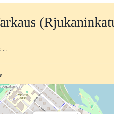
arkaus (Rjukaninkat
Savo
te