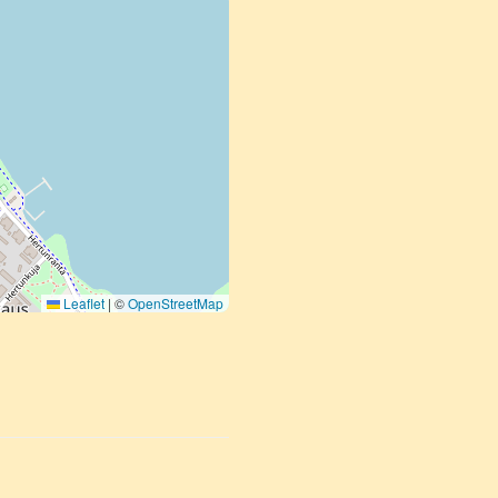
Leaflet
|
©
OpenStreetMap