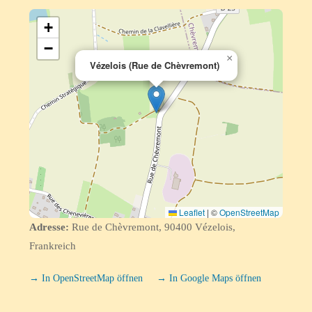
+
−
×
Vézelois (Rue de Chèvremont)
Leaflet
|
©
OpenStreetMap
Adresse:
Rue de Chèvremont, 90400 Vézelois,
Frankreich
→ In OpenStreetMap öffnen
→ In Google Maps öffnen