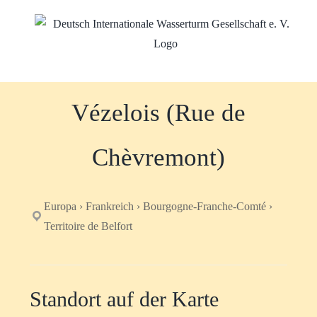
Zum
Inhalt
springen
Vézelois (Rue de
Chèvremont)
Europa › Frankreich › Bourgogne-Franche-Comté ›
Territoire de Belfort
Standort auf der Karte