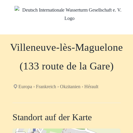
Zum
Inhalt
springen
Villeneuve-lès-Maguelone
(133 route de la Gare)
Europa › Frankreich › Okzitanien › Hérault
Standort auf der Karte