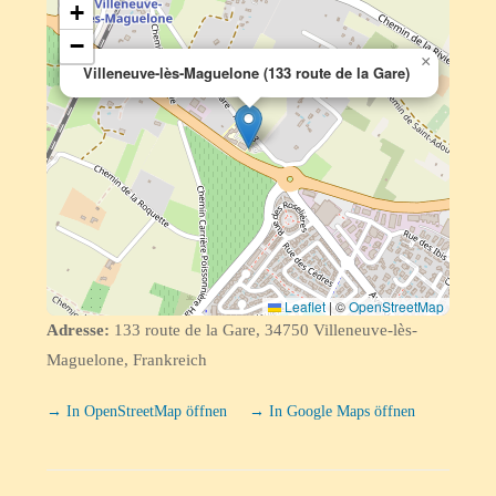
+
−
×
Villeneuve-lès-Maguelone (133 route de la Gare)
Leaflet
|
©
OpenStreetMap
Adresse:
133 route de la Gare, 34750 Villeneuve-lès-
Maguelone, Frankreich
→ In OpenStreetMap öffnen
→ In Google Maps öffnen